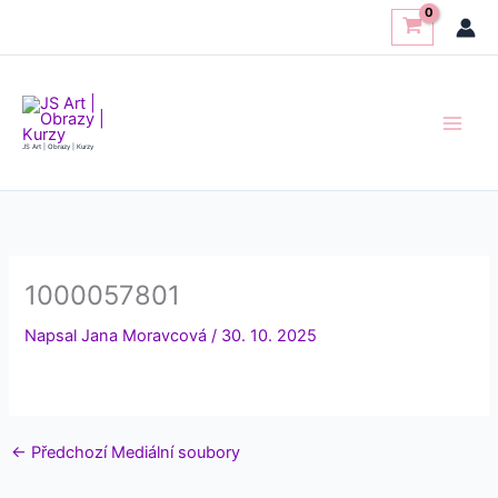
Přeskočit
na
obsah
JS Art | Obrazy | Kurzy
1000057801
Napsal
Jana Moravcová
/
30. 10. 2025
←
Předchozí Mediální soubory