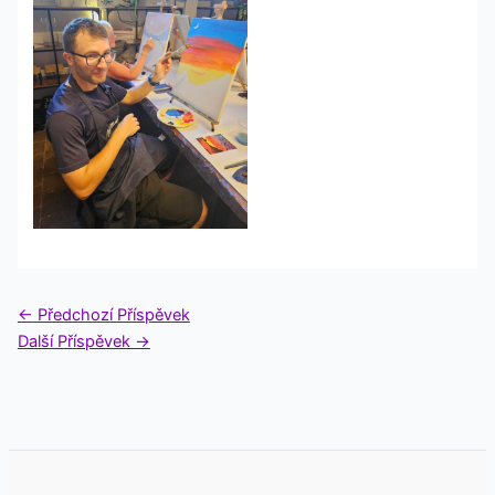
←
Předchozí Příspěvek
Další Příspěvek
→