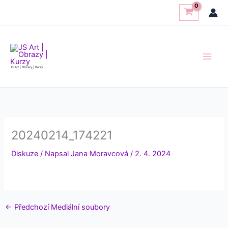
Přeskočit
na
obsah
JS Art | Obrazy | Kurzy
20240214_174221
Diskuze
/ Napsal
Jana Moravcová
/
2. 4. 2024
←
Předchozí Mediální soubory