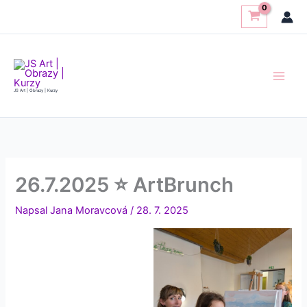
Přeskočit
na
obsah
JS Art | Obrazy | Kurzy
26.7.2025 ⭐ ArtBrunch
Napsal
Jana Moravcová
/
28. 7. 2025