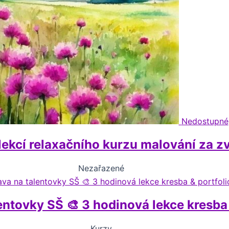
Nedostupné
kcí relaxačního kurzu malování za 
Nezařazené
entovky SŠ 🎨 3 hodinová lekce kresba 
Kurzy