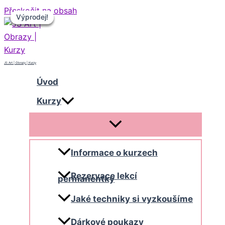
Přeskočit na obsah
Výprodej!
Výprodej!
Výprodej!
Výprodej!
JS Art | Obrazy | Kurzy
Úvod
Kurzy
Informace o kurzech
Rezervace lekcí
permanentky
Jaké techniky si vyzkoušíme
Dárkové poukazy