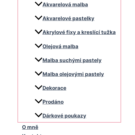
Akvarelová malba
Akvarelové pastelky
Akrylové fixy a kreslící tužka
Olejová malba
Malba suchými pastely
Malba olejovými pastely
Dekorace
Prodáno
Dárkové poukazy
O mně