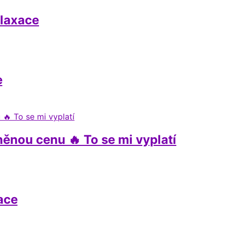
elaxace
e
nou cenu 🔥 To se mi vyplatí
ace