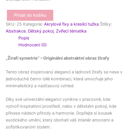
Přidat do košíku
Žirafí
SKU:
25
Kategorie:
Akrylové fixy a kreslící tužka
Štítky:
symetrie
Abstrakce
,
Dětský pokoj
,
Zvířecí tématika
množství
Popis
Hodnocení (0)
„Žirafí symetrie” – Originální abstraktní obraz žirafy
Tento obraz inspirovaný elegancí a ladností žirafy se nese v
jednoduché černo-bílé kombinaci, která umocňuje jeho
minimalistický a nadčasový vzhled.
Díky své univerzální eleganci vynikne v pracovně, kde
vytvoří inspirativní prostředí, nebo v dětském pokoji, kde
přinese nádech přírody a harmonie. Dopřejte si kousek
exotického umění, který obohatí váš interiér emocemi a
sofistikovaným stylem.