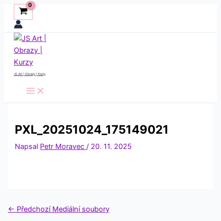
Přeskočit
na
obsah
JS Art | Obrazy | Kurzy
PXL_20251024_175149021
Napsal
Petr Moravec
/
20. 11. 2025
←
Předchozí Mediální soubory