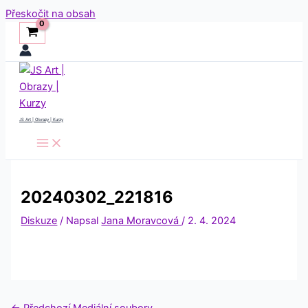
Přeskočit na obsah
JS Art | Obrazy | Kurzy
20240302_221816
Diskuze
/ Napsal
Jana Moravcová
/
2. 4. 2024
←
Předchozí Mediální soubory