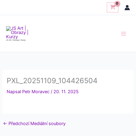
Přeskočit
na
obsah
JS Art | Obrazy | Kurzy
PXL_20251109_104426504
Napsal
Petr Moravec
/
20. 11. 2025
←
Předchozí Mediální soubory